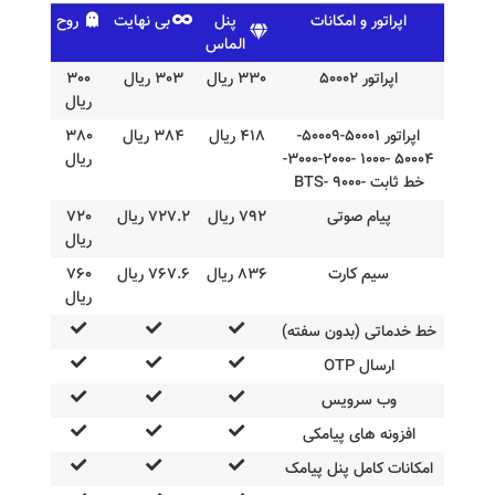
اپراتور و امکانات
پنل
بی نهایت
روح
الماس
اپراتور 50002
330 ریال
303 ریال
300
ریال
اپراتور 50001-50009-
418 ریال
384 ریال
380
50004 -1000 -2000-3000-
ریال
خط ثابت -9000 -BTS
پیام صوتی
792 ریال
727.2 ریال
720
ریال
سیم کارت
836 ریال
767.6 ریال
760
ریال
خط خدماتی (بدون سفته)
ارسال OTP
وب سرویس
افزونه های پیامکی
امکانات کامل پنل پیامک