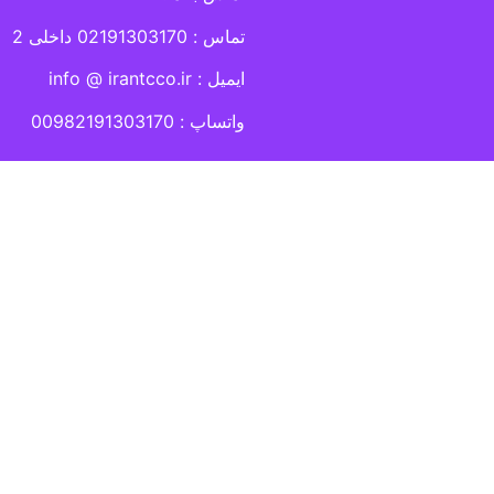
تماس : 02191303170 داخلی 2
ایمیل : info @ irantcco.ir
واتساپ : 00982191303170