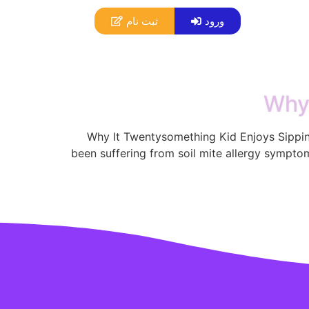
ورود
ثبت نام
Why 
Why It Twentysomething Kid Enjoys Sipping 
been suffering from soil mite allergy symptom