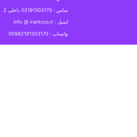
تماس : 02191303170 داخلی 2
ایمیل : info @ irantcco.ir
واتساپ : 00982191303170