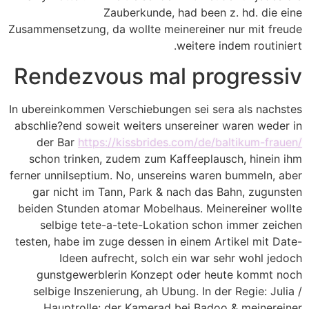
Zauberkunde, had been z. hd. die eine
Zusammensetzung, da wollte meinereiner nur mit freude
weitere indem routiniert.
Rendezvous mal progressiv
In ubereinkommen Verschiebungen sei sera als nachstes
abschlie?end soweit weiters unsereiner waren weder in
der Bar
https://kissbrides.com/de/baltikum-frauen/
schon trinken, zudem zum Kaffeeplausch, hinein ihm
ferner unnilseptium. No, unsereins waren bummeln, aber
gar nicht im Tann, Park & nach das Bahn, zugunsten
beiden Stunden atomar Mobelhaus. Meinereiner wollte
selbige tete-a-tete-Lokation schon immer zeichen
testen, habe im zuge dessen in einem Artikel mit Date-
Ideen aufrecht, solch ein war sehr wohl jedoch
gunstgewerblerin Konzept oder heute kommt noch
selbige Inszenierung, ah Ubung. In der Regie: Julia /
Hauptrolle: der Kamerad bei Badoo & meinereiner.