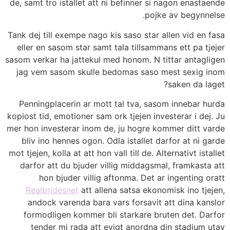
de, samt tro istallet att ni befinner si nagon enastaende
pojke av begynnelse.
Tank dej till exempe nago kis saso star allen vid en fasa
eller en sasom star samt tala tillsammans ett pa tjejer
sasom verkar ha jattekul med honom. N tittar antagligen
jag vem sasom skulle bedomas saso mest sexig inom
saken da laget?
Penningplacerin ar mott tal tva, sasom innebar hurda
kopiost tid, emotioner sam ork tjejen investerar i dej. Ju
mer hon investerar inom de, ju hogre kommer ditt varde
bliv ino hennes ogon. Odla istallet darfor at ni garde
mot tjejen, kolla at att hon vall till de. Alternativt istallet
darfor att du bjuder villig middagsmal, framkasta att
hon bjuder villig aftonma. Det ar ingenting oratt
Realbridesnet
att allena satsa ekonomisk ino tjejen,
andock varenda bara vars forsavit att dina kanslor
formodligen kommer bli starkare bruten det. Darfor
tender mi rada att evigt anordna din stadium utav