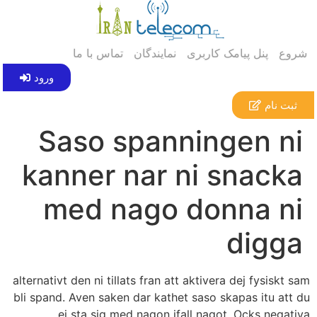
شروع
پنل پیامک کاربری
نمایندگان
تماس با ما
ورود
ثبت نام
Saso spanningen ni
kanner nar ni snacka
med nago donna ni
digga
alternativt den ni tillats fran att aktivera dej fysiskt sam
bli spand. Aven saken dar kathet saso skapas itu att du
ej sta sig med nagon ifall nagot. Ocks negativa