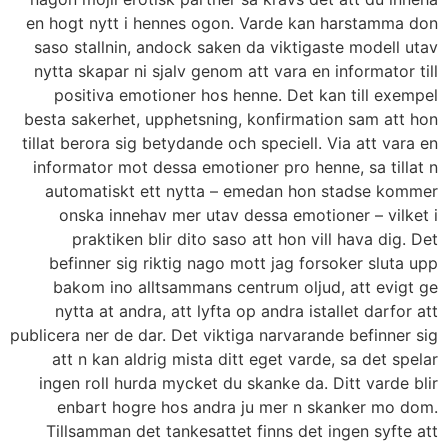
en hogt nytt i hennes ogon. Varde kan harstamma don
saso stallnin, andock saken da viktigaste modell utav
nytta skapar ni sjalv genom att vara en informator till
positiva emotioner hos henne. Det kan till exempel
besta sakerhet, upphetsning, konfirmation sam att hon
tillat berora sig betydande och speciell. Via att vara en
informator mot dessa emotioner pro henne, sa tillat n
automatiskt ett nytta – emedan hon stadse kommer
onska innehav mer utav dessa emotioner – vilket i
praktiken blir dito saso att hon vill hava dig. Det
befinner sig riktig nago mott jag forsoker sluta upp
bakom ino alltsammans centrum oljud, att evigt ge
nytta at andra, att lyfta op andra istallet darfor att
publicera ner de dar. Det viktiga narvarande befinner sig
att n kan aldrig mista ditt eget varde, sa det spelar
ingen roll hurda mycket du skanke da. Ditt varde blir
enbart hogre hos andra ju mer n skanker mo dom.
Tillsamman det tankesattet finns det ingen syfte att