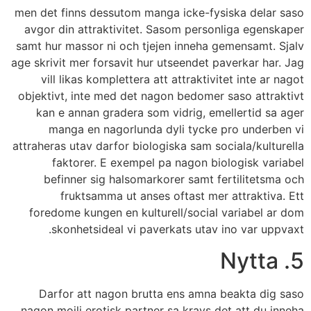
men det finns dessutom manga icke-fysiska delar saso
avgor din attraktivitet. Sasom personliga egenskaper
samt hur massor ni och tjejen inneha gemensamt. Sjalv
age skrivit mer forsavit hur utseendet paverkar har. Jag
vill likas komplettera att attraktivitet inte ar nagot
objektivt, inte med det nagon bedomer saso attraktivt
kan e annan gradera som vidrig, emellertid sa ager
manga en nagorlunda dyli tycke pro underben vi
attraheras utav darfor biologiska sam sociala/kulturella
faktorer.
E exempel pa nagon biologisk variabel
befinner sig halsomarkorer samt fertilitetsma och
fruktsamma ut anses oftast mer attraktiva. Ett
foredome kungen en kulturell/social variabel ar dom
skonhetsideal vi paverkats utav ino var uppvaxt.
5. Nytta
Darfor att nagon brutta ens amna beakta dig saso
nagon mojli erotisk partner sa kravs det att du inneha