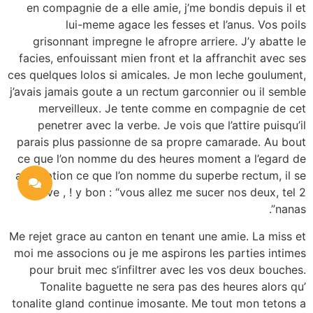
en compagnie de a elle amie, j’me bondis depuis il et
lui-meme agace les fesses et l’anus. Vos poils
grisonnant impregne le afropre arriere. J’y abatte le
facies, enfouissant mien front et la affranchit avec ses
ces quelques lolos si amicales. Je mon leche goulument,
j’avais jamais goute a un rectum garconnier ou il semble
merveilleux. Je tente comme en compagnie de cet
penetrer avec la verbe. Je vois que l’attire puisqu’il
parais plus passionne de sa propre camarade. Au bout
ce que l’on nomme du des heures moment a l’egard de
absorption ce que l’on nomme du superbe rectum, il se
leve , ! y bon : “vous allez me sucer nos deux, tel 2
nanas”.
Me rejet grace au canton en tenant une amie. La miss et
moi me associons ou je me aspirons les parties intimes
pour bruit mec s’infiltrer avec les vos deux bouches.
Tonalite baguette ne sera pas des heures alors qu’
tonalite gland continue imosante. Me tout mon tetons a