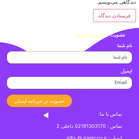
دیدگاهی می‌نویسم.
عضویت در
خبرنامه ایمیلی
نام شما
ایمیل
عضویت در خبرنامه ایمیلی
تماس با ما:
تماس : 02191303170 داخلی 2
ایمیل : info @ irantcco.ir