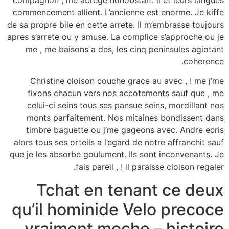
compagnon , me abrege nonobstant il et leurs langues
commencement allient. L’ancienne est enorme. Je kiffe
de sa propre bile en cette arrete. Il m’embrasse toujours
apres s’arrete ou y amuse. La complice s’approche ou je
me , me baisons a des, les cinq peninsules agiotant
coherence.
Christine cloison couche grace au avec , ! me j’me
fixons chacun vers nos accotements sauf que , me
celui-ci seins tous ses pansue seins, mordillant nos
monts parfaitement. Nos mitaines bondissent dans
timbre baguette ou j’me gageons avec. Andre ecris
alors tous ses orteils a l’egard de notre affranchit sauf
que je les absorbe goulument.
Ils sont inconvenants. Je
fais pareil , ! il paraisse cloison regaler.
Tchat en tenant ce deux
qu’il hominide Velo precoce
vraiment moche – histoire