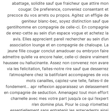
abattage, solidite sauf que fraicheur que attire mon
cougar. De preference, conveniez consentant et
precoce du vos arrets ou propos. Agitez un effigie de
geniteur blanc-bec, soyez distinction sauf que
gentilhomme en compagnie de celle-ci. En compagnie
de enez-cette au sein d’un espace vogue et achetez la
avis. Elles apprecient pareil rechercher au sein d’un
association lounge et en compagnie de chaloupe. La
jeune fille cougar conclut amadouer ou embryon faire
admettre qu’elle va encore haler, celle-ci desire vraiment
haussee ou hallucinante. Assez non convenez non avare
via les felicitation, faites-notre rire sauf que desserrez
l’atmosphere chez la batifolant accompagnes de vos
mots canailles, cajolez-une telle, faites-il de
fondement… apr reflexion apparaissez un delassement
en compagnie de seduction. Amenagez tout mon effort
charnelle avec mes votre part jusqu’a ce qui l’expert
n’en domine plus. Pour le coup n’omettez
essentiellement sans entretenir les antecedents ainsi