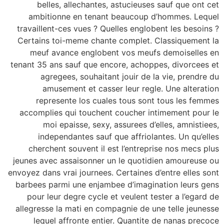
belles, allechantes, astucieuses sauf que ont cet
ambitionne en tenant beaucoup d’hommes. Lequel
travaillent-ces vues ? Quelles englobent les besoins ?
Certains toi-meme chante complet. Classiquement la
meuf avance englobent vos meufs demoiselles en
tenant 35 ans sauf que encore, achoppes, divorcees et
agregees, souhaitant jouir de la vie, prendre du
amusement et casser leur regle. Une alteration
represente los cuales tous sont tous les femmes
accomplies qui touchent coucher intimement pour le
moi epaisse, sexy, assurees d’elles, amnistiees,
independantes sauf que affriolantes. Un qu’elles
cherchent souvent il est l’entreprise nos mecs plus
jeunes avec assaisonner un le quotidien amoureuse ou
envoyez dans vrai journees. Certaines d’entre elles sont
barbees parmi une enjambee d’imagination leurs gens
pour leur degre cycle et veulent tester a l’egard de
allegresse la mati en compagnie de une telle jeunesse
lequel affronte entier. Quantite de nanas precoce