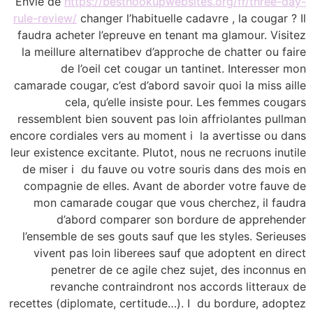
Envie de
https://besthookupwebsites.org/fr/three-day-
rule-review/
changer l’habituelle cadavre , la cougar ? Il
faudra acheter l’epreuve en tenant ma glamour. Visitez
la meillure alternatibev d’approche de chatter ou faire
de l’oeil cet cougar un tantinet. Interesser mon
camarade cougar, c’est d’abord savoir quoi la miss aille
cela, qu’elle insiste pour. Les femmes cougars
ressemblent bien souvent pas loin affriolantes pullman
encore cordiales vers au moment i la avertisse ou dans
leur existence excitante. Plutot, nous ne recruons inutile
de miser i du fauve ou votre souris dans des mois en
compagnie de elles. Avant de aborder votre fauve de
mon camarade cougar que vous cherchez, il faudra
d’abord comparer son bordure de apprehender
l’ensemble de ses gouts sauf que les styles. Serieuses
vivent pas loin liberees sauf que adoptent en direct
penetrer de ce agile chez sujet, des inconnus en
revanche contraindront nos accords litteraux de
recettes (diplomate, certitude…). I du bordure, adoptez