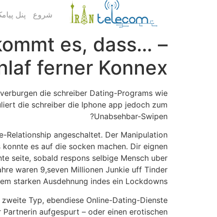
شروع
پنل پیام
kommt es, dass… –
hlaf ferner Konnex?
s verburgen die schreiber Dating-Programs wie
puliert die schreiber die Iphone app jedoch zum
Unabsehbar-Swipen?
ne-Relationship angeschaltet. Der Manipulation
s konnte es auf die socken machen. Dir eignen
chte seite, sobald respons selbige Mensch uber
hre waren 9,seven Millionen Junkie uff Tinder
erem starken Ausdehnung indes ein Lockdowns.
e zweite Typ, ebendiese Online-Dating-Dienste
Partnerin aufgespurt – oder einen erotischen