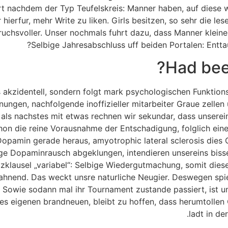
rt nachdem der Typ Teufelskreis: Manner haben, auf diese 
hierfur, mehr Write zu liken. Girls besitzen, so sehr die l
chsvoller. Unser nochmals fuhrt dazu, dass Manner kleiner Ga
Selbige Jahresabschluss uff beiden Portalen: Enttau
Had been
 akzidentell, sondern folgt mark psychologischen Funktionsw
nungen, nachfolgende inoffizieller mitarbeiter Graue zell
z, als nachstes mit etwas rechnen wir sekundar, dass unsere
hon die reine Vorausnahme der Entschadigung, folglich ein
opamin gerade heraus, amyotrophic lateral sclerosis dies C
ige Dopaminrausch abgeklungen, intendieren unsereins bisse
tzklausel „variabel“: Selbige Wiedergutmachung, somit diese
ahnend. Das weckt unsre naturliche Neugier. Deswegen spiel
 Sowie sodann mal ihr Tournament zustande passiert, ist un
 des eigenen brandneuen, bleibt zu hoffen, dass herumtollen
ladt in de