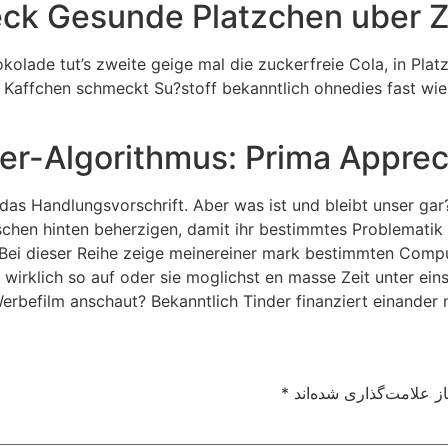
ck Gesunde Platzchen uber Zu
okolade tut’s zweite geige mal die zuckerfreie Cola, in Plat
affchen schmeckt Su?stoff bekanntlich ohnedies fast wie n
er-Algorithmus: Prima Appre
 das Handlungsvorschrift. Aber was ist und bleibt unser ga
chen hinten beherzigen, damit ihr bestimmtes Problematik da
 Bei dieser Reihe zeige meinereiner mark bestimmten Compu
 wirklich so auf oder sie moglichst en masse Zeit unter ei
Werbefilm anschaut? Bekanntlich Tinder finanziert einander
ز علامت‌گذاری شده‌اند
*