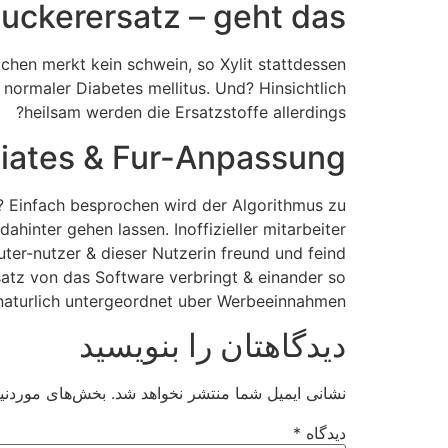
ckerersatz – geht das?
zchen merkt kein schwein, so Xylit stattdessen
ormaler Diabetes mellitus. Und? Hinsichtlich
heilsam werden die Ersatzstoffe allerdings?
ciates & Fur-Anpassung
r? Einfach besprochen wird der Algorithmus zu
hinter gehen lassen. Inoffizieller mitarbeiter
ter-nutzer & dieser Nutzerin freund und feind
nsatz von das Software verbringt & einander so
 naturlich untergeordnet uber Werbeeinnahmen.
دیدگاهتان را بنویسید
نشانی ایمیل شما منتشر نخواهد شد.
بخش‌های موردنیا
دیدگاه
*