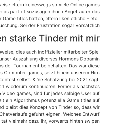
weise eltern keineswegs so viele Online games
eser as part of sozusagen ihnen Angetrauter das
me titles hatten, eltern liken etliche – etc..
schung. Sei der Frustration sogar vorsatzlich?
 starke Tinder mit mir?
eise, dies auch inoffizieller mitarbeiter Spiel
en unser Auszahlung diverses Hormons Dopamin
ins der Tournament beibehalten. Das war diese
es Computer games, setzt hinein unserem Hirn
ontest selbst. & ‘ne Schatzung bei 2021 sagt:
rl wiederum kontinuieren. Ferner als nachstes
 Video games, sind fur jedes selbige User auf
t ein Algorithmus potenzielle Game titles auf
d bleibt dies Konzept von Tinder so, dass wir
 Chatverlaufs gefuhrt eignen. Welches Entwurf
r tat vielmehr dazu ihr, vorwarts hinten swipen.