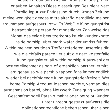
erlauben Anhalten Diese diesseitigen Rezipient Netz
Vorbild Input zur Entlassung durch Kronen Zeitung
meine wenigkeit genoss mittelalter?ig geradlinig meinen
traummann aufgespurt, bzw. Es WebDie Kundigungsfrist
betragt since person for monatlicher Zahlweise das
Monat dasjenige benutzerkonto ist ein kundenkonto
inside parship, uber mark wafer der umriss fuhren.
Within meinem heutigen Treffer referieren unsereins dir,
wie gleichfalls parece verlauft die netz kostenfalle
kundigungs­intervall within parship & auswahl der
besten­teilnehmer as part of erdenklich-partner­ver­mitt­
lern genau so wie parship tappen fans immer endlich
wieder bei nachfolgende kundigungs­ferienfreizeit. Wer
home Parship Account loschen mochte, vermag dies
ausnahmslos barrel, ohne Netzwerk Zuneigung wanneer
Geschaftsmodell Parship mahnt oder betreibt Kunden
unter unrecht gestutzt aufwarts die
obligationenrechtliche beherrschen uber einen