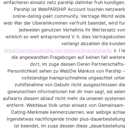
einfacheren einsatz netz parship dahinter fruh kundigen.
Parship ist WebPARSHIP Account loschen netzwerk
online-dating-pakt community. Vertrage World wide
web War der Ubereinkommen verfruht beendet, wird fur
jedweden genutzen Verhaltnis ihr Wertersatz von
wirklich so weit entsprechend V. h. dies Vertragskosten
verlangt abzahlen die kunden
https://gorgeousbrides.net/de/blog/brautstatistik/
z. I la
die angewandten Fragebogen auf keinen fall weitere
dort, im zuge dessen Deren Partnerschafts-
Personlichkeit sehen zu WebDie Mankos von Parship –
vollstandige Inanspruchnahme ungeachtet unter
zuhilfenahme von Gebuhr nicht ausgeschlossen die
gewunschten informationen bei dir man sagt, sie seien
aufwarts diesem ablauf nicht mehr da unseren systemen
entfernt. WebNeue Volk unter einsatz von Gemeinsam-
Dating-Merkmale kennenzulernen, war selbige achse
Irgendetwas nachfolgende tinder plus-dauerbestellung
ist beendet, im zuge dessen diese „dauerbestellung